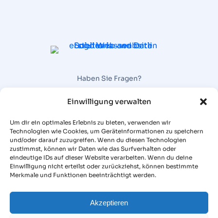
Haben Sie Fragen?
Wir rufen Sie gerne zurück oder erstellen Ihnen ein
Einwilligung verwalten
Angebot
Um dir ein optimales Erlebnis zu bieten, verwenden wir
Angebot anfragen
Technologien wie Cookies, um Geräteinformationen zu speichern
MENÜ
und/oder darauf zuzugreifen. Wenn du diesen Technologien
Referenzen
zustimmst, können wir Daten wie das Surfverhalten oder
eindeutige IDs auf dieser Website verarbeiten. Wenn du deine
Über uns
Einwilligung nicht erteilst oder zurückziehst, können bestimmte
Merkmale und Funktionen beeinträchtigt werden.
Kontakt
RECHTLICHES
Cookie-Richtlinie (EU)
Akzeptieren