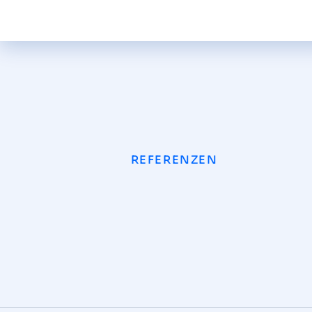
REFERENZEN
A.S.T. Leistungselektronik GmbH
WEBSITES