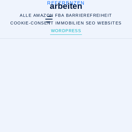
REFERENZEN
arbeiten
ALLE
AMAZON FBA
BARRIEREFREIHEIT
COOKIE-CONSENT
IMMOBILIEN
SEO
WEBSITES
WORDPRESS
WORDPRESS
Planungsbüro Schröter
Ein Unternehmensauftritt für ein Planungsbüro mit
qualitativ hochwertigen Präsentationen geplanten und
betreuten Projekten.
ZUR WEBSITE