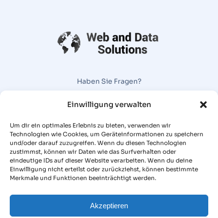
Haben Sie Fragen?
Wir rufen Sie gerne zurück oder erstellen Ihnen ein
Einwilligung verwalten
Angebot
Um dir ein optimales Erlebnis zu bieten, verwenden wir
Angebot anfragen
Technologien wie Cookies, um Geräteinformationen zu speichern
MENÜ
und/oder darauf zuzugreifen. Wenn du diesen Technologien
Referenzen
zustimmst, können wir Daten wie das Surfverhalten oder
eindeutige IDs auf dieser Website verarbeiten. Wenn du deine
Über uns
Einwilligung nicht erteilst oder zurückziehst, können bestimmte
Merkmale und Funktionen beeinträchtigt werden.
Kontakt
RECHTLICHES
Cookie-Richtlinie (EU)
Akzeptieren