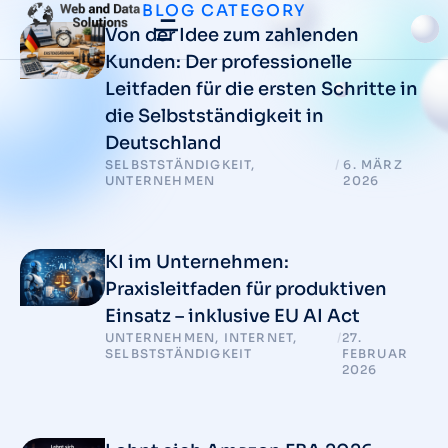
BLOG CATEGORY
Von der Idee zum zahlenden
Kunden: Der professionelle
Leitfaden für die ersten Schritte in
die Selbstständigkeit in
Deutschland
SELBSTSTÄNDIGKEIT
,
/
6. MÄRZ
UNTERNEHMEN
2026
KI im Unternehmen:
Praxisleitfaden für produktiven
Einsatz – inklusive EU AI Act
UNTERNEHMEN
,
INTERNET
,
/
27.
SELBSTSTÄNDIGKEIT
FEBRUAR
2026