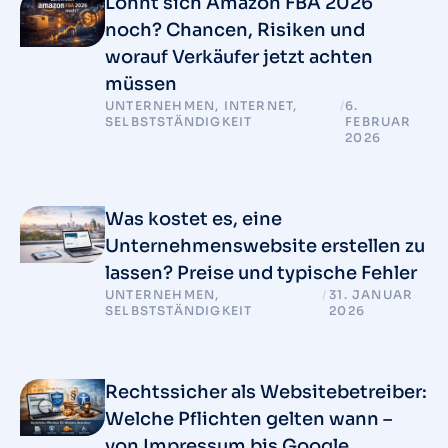
Lohnt sich Amazon FBA 2026
noch? Chancen, Risiken und
worauf Verkäufer jetzt achten
müssen
UNTERNEHMEN
,
INTERNET
,
/
6.
SELBSTSTÄNDIGKEIT
FEBRUAR
2026
Was kostet es, eine
Unternehmenswebsite erstellen zu
lassen? Preise und typische Fehler
UNTERNEHMEN
,
/
31. JANUAR
SELBSTSTÄNDIGKEIT
2026
Rechtssicher als Websitebetreiber:
Welche Pflichten gelten wann –
von Impressum bis Google