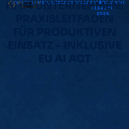
KI IM UNTERNEHMEN:
UNTERNEHMEN
,
INTERNET
,
SELBSTSTÄNDIGKEIT
/
27.
FEBRUAR
2026
PRAXISLEITFADEN
FÜR PRODUKTIVEN
EINSATZ – INKLUSIVE
EU AI ACT