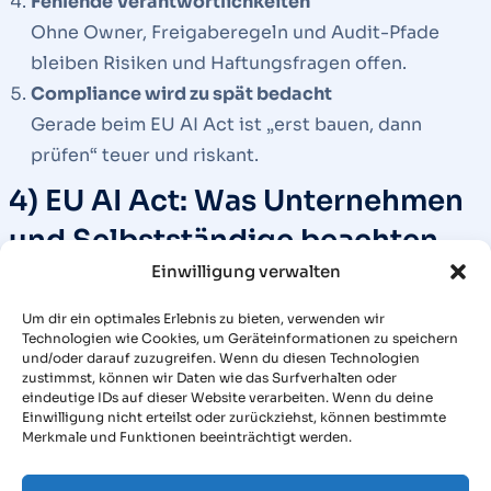
Fehlende Verantwortlichkeiten
Ohne Owner, Freigaberegeln und Audit-Pfade
bleiben Risiken und Haftungsfragen offen.
Compliance wird zu spät bedacht
Gerade beim EU AI Act ist „erst bauen, dann
prüfen“ teuer und riskant.
4) EU AI Act: Was Unternehmen
und Selbstständige beachten
Einwilligung verwalten
müssen
Um dir ein optimales Erlebnis zu bieten, verwenden wir
Technologien wie Cookies, um Geräteinformationen zu speichern
Der EU AI Act gilt mit stufenweiser Anwendung. Für
und/oder darauf zuzugreifen. Wenn du diesen Technologien
die Praxis ist wichtig: Es gibt nicht nur ein „später“,
zustimmst, können wir Daten wie das Surfverhalten oder
eindeutige IDs auf dieser Website verarbeiten. Wenn du deine
sondern bereits heute relevante Pflichten – je nach
Einwilligung nicht erteilst oder zurückziehst, können bestimmte
Art der KI-Nutzung.
Merkmale und Funktionen beeinträchtigt werden.
Der Kern: risikobasierter Ansatz