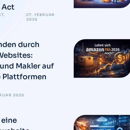
 Act
ET
,
/
27. FEBRUAR
2026
nden durch
 Websites:
und Makler auf
e Plattformen
BRUAR 2026
 eine