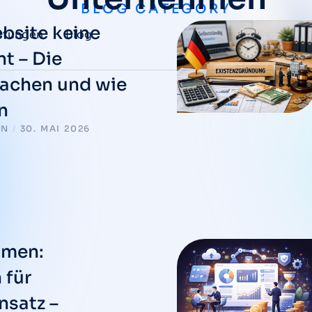
BLOG CATEGORY
bsite keine
stungen
Blog
t – Die
sachen und wie
n
EN
/
30. MAI 2026
hmen:
 für
nsatz –