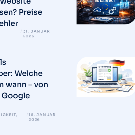
website
ssen? Preise
ehler
/
31. JANUAR
2026
ls
ber: Welche
en wann – von
 Google
IGKEIT
,
/
16. JANUAR
2026