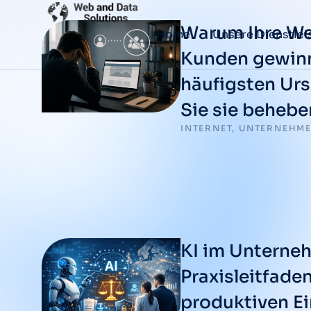
Warum Ihre We
Home
Unsere Dienstlei
Kunden gewinn
häufigsten Ur
Sie sie behebe
INTERNET
,
UNTERNEHM
KI im Unterne
Praxisleitfaden
produktiven Ei