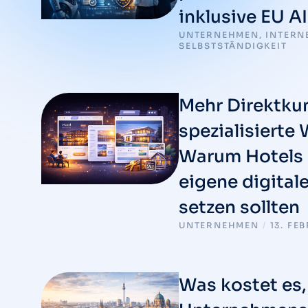
inklusive EU AI
UNTERNEHMEN
,
INTERN
SELBSTSTÄNDIGKEIT
Mehr Direktku
spezialisierte
Warum Hotels 
eigene digital
setzen sollten
UNTERNEHMEN
/
13. FE
Was kostet es,