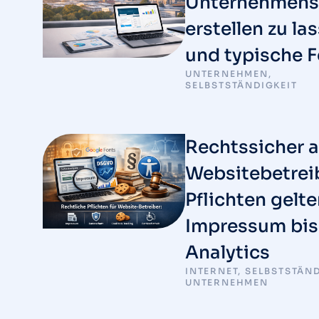
Unternehmens
erstellen zu la
und typische F
UNTERNEHMEN
,
SELBSTSTÄNDIGKEIT
Rechtssicher a
Websitebetrei
Pflichten gelt
Impressum bis
Analytics
INTERNET
,
SELBSTSTÄND
UNTERNEHMEN